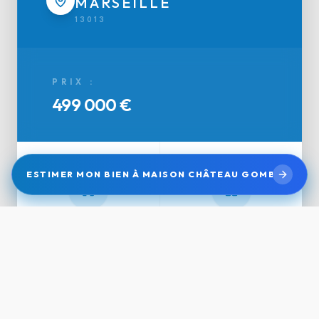
MARSEILLE
13013
PRIX :
499 000 €
ESTIMER MON BIEN À MAISON CHÂTEAU GOMBERT
SURFACE
PIÈCES
102.19
4