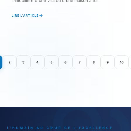
immobilière d'une villa ou d'une maison à Sa...
LIRE L'ARTICLE
2
3
4
5
6
7
8
9
10
L'HUMAIN AU CŒUR DE L'EXCELLENCE